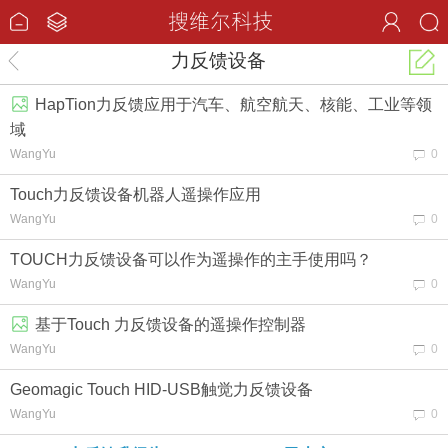
力反馈设备
HapTion力反馈应用于汽车、航空航天、核能、工业等领
域
WangYu
0
Touch力反馈设备机器人遥操作应用
WangYu
0
TOUCH力反馈设备可以作为遥操作的主手使用吗？
WangYu
0
基于Touch 力反馈设备的遥操作控制器
WangYu
0
Geomagic Touch HID-USB触觉力反馈设备
WangYu
0