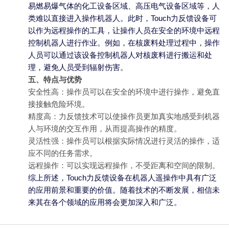
易燃易爆气体的化工设备区域、高压电气设备区域等，人
类难以直接进入操作机器人。此时，Touch力反馈设备可
以作为远程操作的工具，让操作人员在安全的环境中远程
控制机器人进行作业。例如，在核废料处理过程中，操作
人员可以通过该设备控制机器人对核废料进行搬运和处
理，避免人员受到辐射伤害。
五、特点与优势
安全性高
：操作员可以在安全的环境中进行操作，避免直
接接触危险环境。
精度高
：力反馈技术可以使操作员更加真实地感受到机器
人与环境的交互作用，从而提高操作的精度。
灵活性强
：操作员可以根据实际情况进行灵活的操作，适
应不同的任务需求。
远程操作
：可以实现远程操作，不受距离和空间的限制。
综上所述，Touch力反馈设备在机器人遥操作中具有广泛
的应用前景和重要的价值。随着技术的不断发展，相信未
来其在各个领域的应用将会更加深入和广泛。