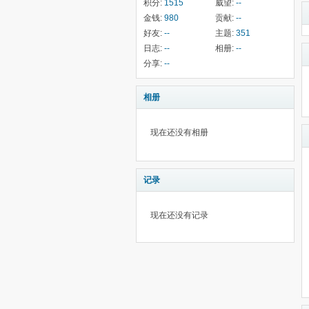
积分:
1515
威望:
--
金钱:
980
贡献:
--
好友:
--
主题:
351
日志:
--
相册:
--
分享:
--
相册
现在还没有相册
记录
现在还没有记录