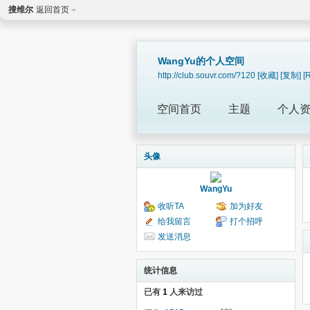
搜维尔
返回首页
WangYu的个人空间
http://club.souvr.com/?120
[收藏]
[复制]
[
空间首页
主题
个人
头像
WangYu
收听TA
加为好友
给我留言
打个招呼
发送消息
统计信息
已有
1
人来访过