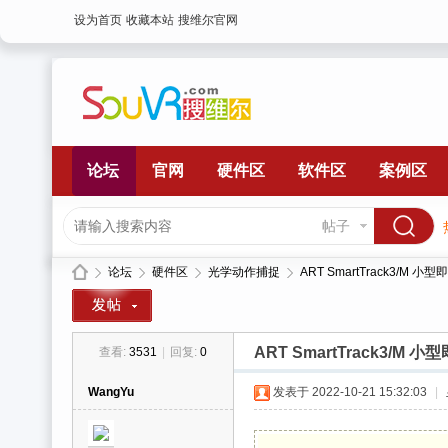
设为首页
收藏本站
搜维尔官网
论坛
官网
硬件区
软件区
案例区
帖子
论坛
硬件区
光学动作捕捉
ART SmartTrack3/M
ART SmartTrack3/
查看:
3531
|
回复:
0
搜
»
›
›
›
WangYu
发表于 2022-10-21 15:32:03
|