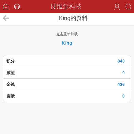
King的资料
点击重新加载
King
积分
840
威望
0
金钱
436
贡献
0