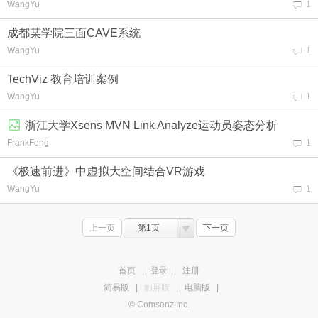
WangYu
1
成都某学院三面CAVE系统
WangYu
1
TechViz 教育培训案例
WangYu
1
浙江大学Xsens MVN Link Analyze运动员姿态分析
FrankFeng
1
《极速前进》中虚拟大空间结合VR游戏
WangYu
1
上一页
第1页
下一页
首页
|
登录
|
注册
简易版
|
触屏版
|
电脑版
|
© Comsenz Inc.