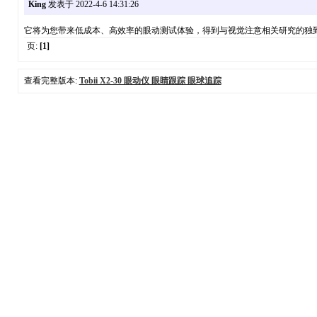
King
发表于 2022-4-6 14:31:26
它将为您带来低成本、高效率的眼动测试体验，得到与视觉注意相关研究的独
页:
[1]
查看完整版本:
Tobii X2-30 眼动仪 眼睛跟踪 眼球追踪