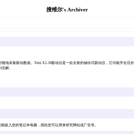
搜维尔's Archiver
地采集眼动数据。Tobii X2-30眼动仪是一款全新的袖珍式眼动仪，它功能齐全
到见解。
，眼动仪能嵌入您的笔记本电脑，因此您可以用来研究网站或广告等。