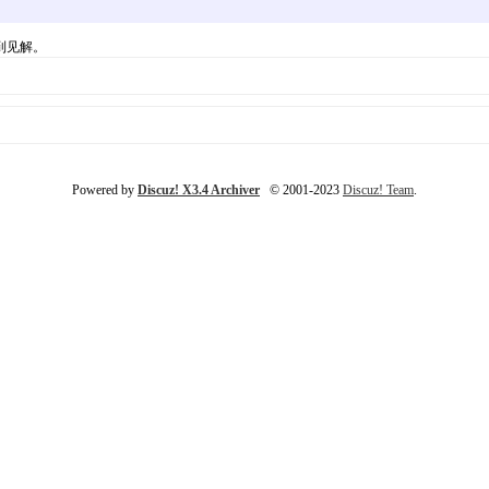
到见解。
Powered by
Discuz! X3.4 Archiver
© 2001-2023
Discuz! Team
.