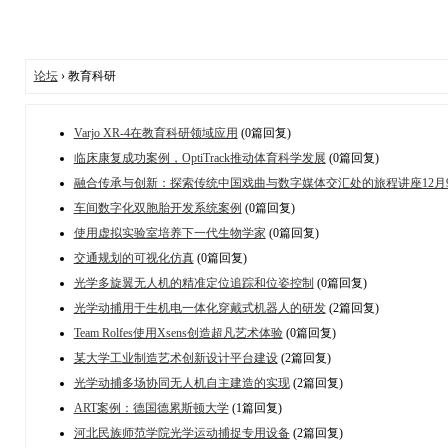
论坛
› 教育科研
Varjo XR-4在教育科研领域应用
(0篇回复)
临床康复成功案例，OptiTrack推动体育科学发展
(0篇回复)
融合传承与创新：探索传统中国戏曲与数字媒体交汇处的旅程讲座12月
车间数字化双胞胎开发系统案例
(0篇回复)
使用虚拟实验室培养下一代生物学家
(0篇回复)
交通规划的可视化仿真
(0篇回复)
光学多旋翼无人机的精准定位追踪和位姿控制
(0篇回复)
光学动捕用于生机电一体化穿戴式机器人的研发
(2篇回复)
Team Rolfes使用Xsens创造超凡艺术体验
(0篇回复)
某大学工业制造艺术创新设计平台建设
(2篇回复)
光学动捕多场协同无人机自主建造的实现
(2篇回复)
ART案例：德国德累斯顿大学
(1篇回复)
河北民族师范学院光学运动捕捉专用设备
(2篇回复)