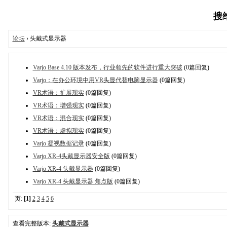
搜维
论坛
› 头戴式显示器
Varjo Base 4.10 版本发布，行业领先的软件进行重大突破
(0篇回复)
Varjo：在办公环境中用VR头显代替电脑显示器
(0篇回复)
VR术语：扩展现实
(0篇回复)
VR术语：增强现实
(0篇回复)
VR术语：混合现实
(0篇回复)
VR术语：虚拟现实
(0篇回复)
Varjo 凝视数据记录
(0篇回复)
Varjo XR-4头戴显示器安全版
(0篇回复)
Varjo XR-4 头戴显示器
(0篇回复)
Varjo XR-4 头戴显示器 焦点版
(0篇回复)
页:
[1]
2
3
4
5
6
查看完整版本:
头戴式显示器