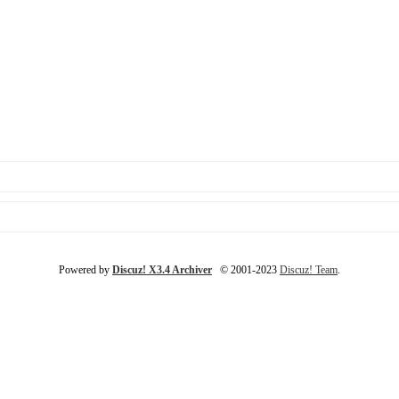
Powered by
Discuz! X3.4 Archiver
© 2001-2023
Discuz! Team
.