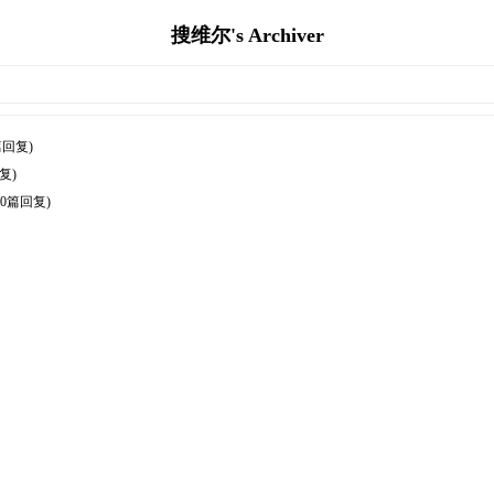
搜维尔's Archiver
篇回复)
复)
(0篇回复)